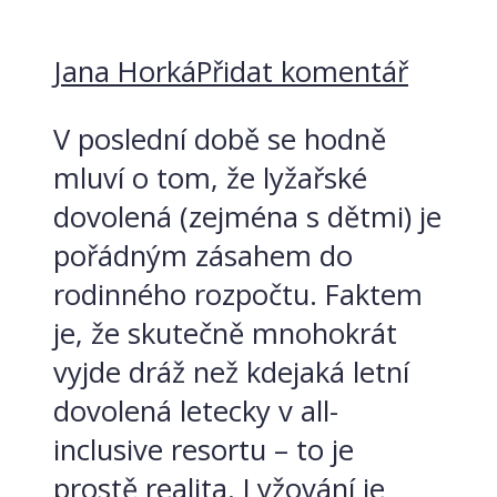
Jana Horká
Přidat komentář
V poslední době se hodně
mluví o tom, že lyžařské
dovolená (zejména s dětmi) je
pořádným zásahem do
rodinného rozpočtu. Faktem
je, že skutečně mnohokrát
vyjde dráž než kdejaká letní
dovolená letecky v all-
inclusive resortu – to je
prostě realita. Lyžování je