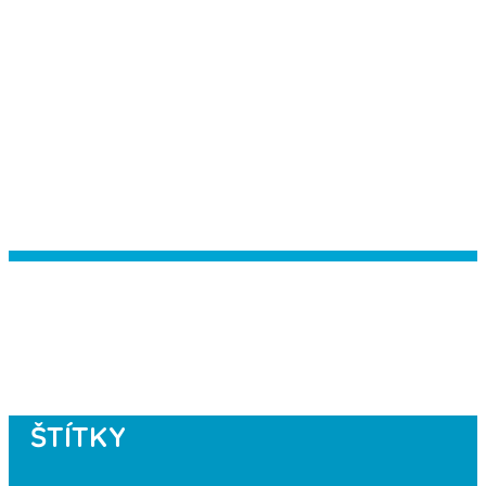
Instagram has returned empty data.
Please authorize your Instagram
account in the
plugin settings
.
ŠTÍTKY