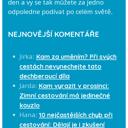
den a vy se tak můžete za jedno
odpoledne podívat po celém světě.
NEJNOVĚJŠÍ KOMENTÁŘE
Jirka
:
Kam za uměním? Při svých
cestách nevynechejte tato
dechberoucí díla
Jarda
:
Kam vyrazit v prosinci:
Zimní cestování má jedinečné
kouzlo
Hana
:
10 nejčastějších chyb při
cestování: Dělají je i zkušení