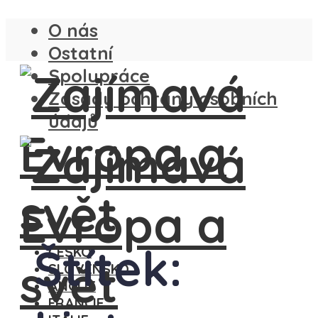
O nás
Ostatní
Spolupráce
Zásady ochrany osobních
údajů
Štítek:
ČESKO
SLOVENSKO
ANGLIE
FRANCIE