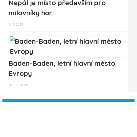
Nepál je místo především pro
milovníky hor
5. 7. 2019
Baden-Baden, letní hlavní město
Evropy
30. 10. 2018
Instagram has returned empty data.
Please authorize your Instagram
account in the
plugin settings
.