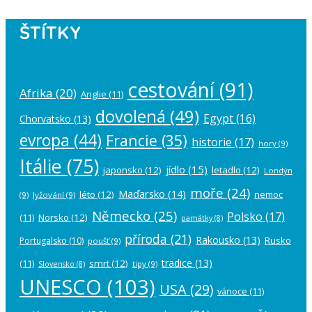
ŠTÍTKY
cestování
(91)
Afrika
(20)
Anglie
(11)
dovolená
(49)
Egypt
(16)
Chorvatsko
(13)
evropa
(44)
Francie
(35)
historie
(17)
hory
(9)
Itálie
(75)
jídlo
(15)
japonsko
(12)
letadlo
(12)
Londýn
moře
(24)
Maďarsko
(14)
léto
(12)
nemoc
(9)
lyžování
(9)
Německo
(25)
Polsko
(17)
(11)
Norsko
(12)
památky
(8)
příroda
(21)
Rakousko
(13)
Rusko
Portugalsko
(10)
poušť
(9)
tradice
(13)
(11)
smrt
(12)
tipy
(9)
Slovensko
(8)
UNESCO
(103)
USA
(29)
vánoce
(11)