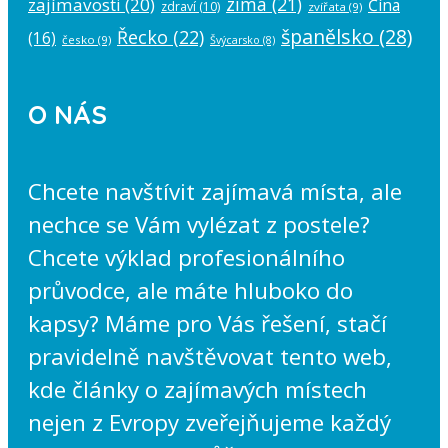
zima
(21)
zajímavosti
(20)
Čína
zdraví
(10)
zvířata
(9)
španělsko
(28)
Řecko
(22)
(16)
česko
(9)
Švýcarsko
(8)
O NÁS
Chcete navštívit zajímavá místa, ale
nechce se Vám vylézat z postele?
Chcete výklad profesionálního
průvodce, ale máte hluboko do
kapsy? Máme pro Vás řešení, stačí
pravidelně navštěvovat tento web,
kde články o zajímavých místech
nejen z Evropy zveřejňujeme každý