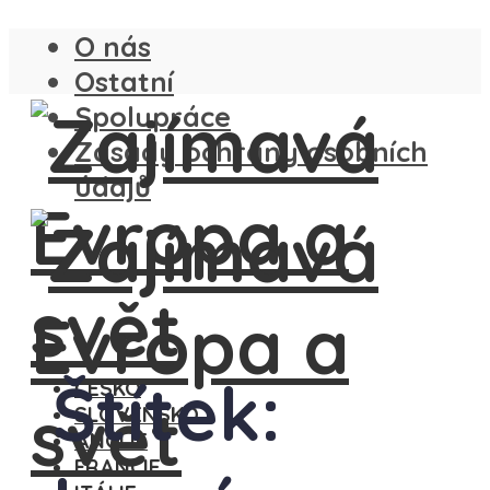
O nás
Ostatní
Spolupráce
Zásady ochrany osobních
údajů
Štítek:
ČESKO
SLOVENSKO
ANGLIE
FRANCIE