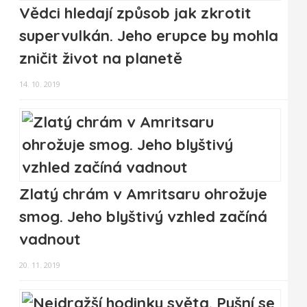
Vědci hledají způsob jak zkrotit
supervulkán. Jeho erupce by mohla
zničit život na planetě
14. 10. 2019
Zlatý chrám v Amritsaru ohrožuje
smog. Jeho blyštivý vzhled začíná
vadnout
20. 11. 2019