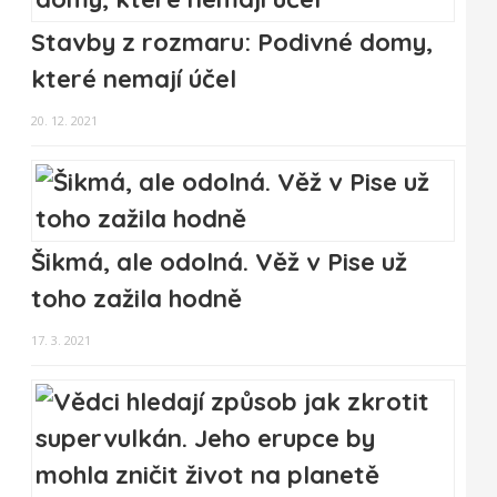
Stavby z rozmaru: Podivné domy,
které nemají účel
20. 12. 2021
Šikmá, ale odolná. Věž v Pise už
toho zažila hodně
17. 3. 2021