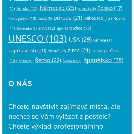
Německo
(25)
Polsko
(17)
(11)
Norsko
(12)
památky
(8)
příroda
(21)
Rakousko
(13)
Rusko
Portugalsko
(10)
poušť
(9)
tradice
(13)
(11)
smrt
(12)
tipy
(9)
Slovensko
(8)
UNESCO
(103)
USA
(29)
vánoce
(11)
zima
(21)
zajímavosti
(20)
Čína
zdraví
(10)
zvířata
(9)
španělsko
(28)
Řecko
(22)
(16)
česko
(9)
Švýcarsko
(8)
O NÁS
Chcete navštívit zajímavá místa, ale
nechce se Vám vylézat z postele?
Chcete výklad profesionálního