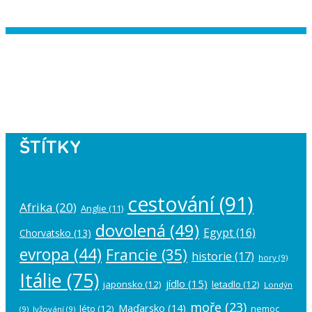
Instagram has returned empty data.
Please authorize your Instagram
account in the
plugin settings
.
ŠTÍTKY
cestování
(91)
Afrika
(20)
Anglie
(11)
dovolená
(49)
Egypt
(16)
Chorvatsko
(13)
evropa
(44)
Francie
(35)
historie
(17)
hory
(9)
Itálie
(75)
jídlo
(15)
japonsko
(12)
letadlo
(12)
Londýn
moře
(23)
Maďarsko
(14)
léto
(12)
nemoc
(9)
lyžování
(9)