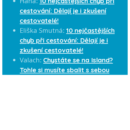
Hana
:
10 nejčastějších chyb při
cestování: Dělají je i zkušení
cestovatelé!
Eliška Smutná
:
10 nejčastějších
chyb při cestování: Dělají je i
zkušení cestovatelé!
Valach
:
Chystáte se na Island?
Tohle si musíte sbalit s sebou