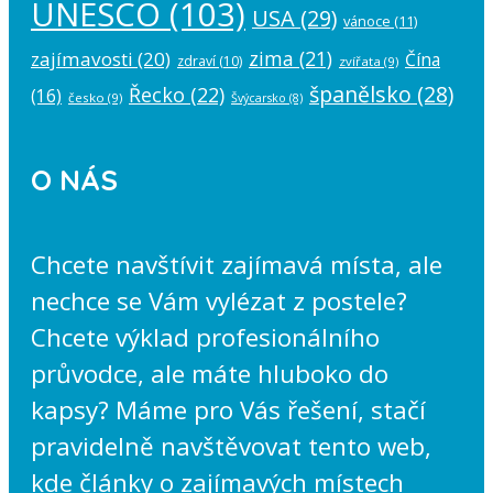
UNESCO
(103)
USA
(29)
vánoce
(11)
zima
(21)
zajímavosti
(20)
Čína
zdraví
(10)
zvířata
(9)
španělsko
(28)
Řecko
(22)
(16)
česko
(9)
Švýcarsko
(8)
O NÁS
Chcete navštívit zajímavá místa, ale
nechce se Vám vylézat z postele?
Chcete výklad profesionálního
průvodce, ale máte hluboko do
kapsy? Máme pro Vás řešení, stačí
pravidelně navštěvovat tento web,
kde články o zajímavých místech