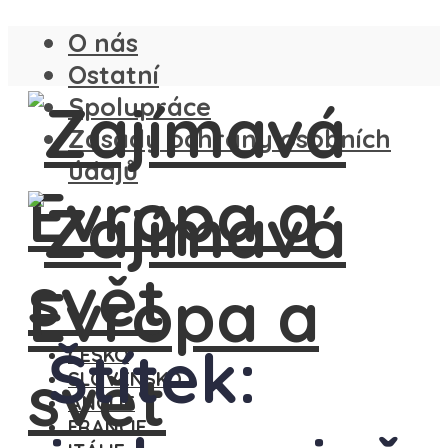
O nás
Ostatní
Spolupráce
Zásady ochrany osobních
údajů
Štítek:
ČESKO
SLOVENSKO
ANGLIE
FRANCIE