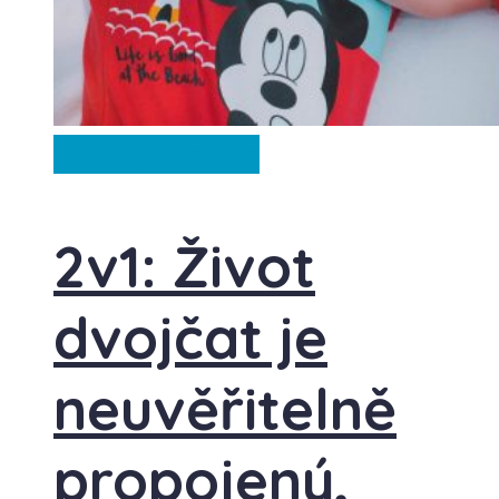
Záhady
Ze světa
2v1: Život
dvojčat je
neuvěřitelně
propojený,