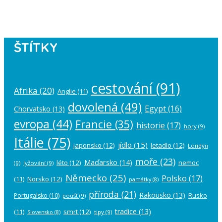
account in the
plugin settings
.
ŠTÍTKY
cestování
(91)
Afrika
(20)
Anglie
(11)
dovolená
(49)
Egypt
(16)
Chorvatsko
(13)
evropa
(44)
Francie
(35)
historie
(17)
hory
(9)
Itálie
(75)
jídlo
(15)
japonsko
(12)
letadlo
(12)
Londýn
moře
(23)
Maďarsko
(14)
léto
(12)
nemoc
(9)
lyžování
(9)
Německo
(25)
Polsko
(17)
(11)
Norsko
(12)
památky
(8)
příroda
(21)
Rakousko
(13)
Rusko
Portugalsko
(10)
poušť
(9)
tradice
(13)
(11)
smrt
(12)
tipy
(9)
Slovensko
(8)