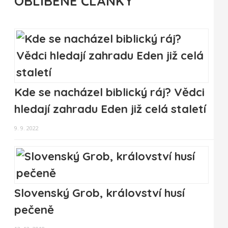
OBLÍBENÉ ČLÁNKY
Kde se nacházel biblický ráj? Vědci
hledají zahradu Eden již celá staletí
9. 9. 2022
Slovenský Grob, království husí
pečeně