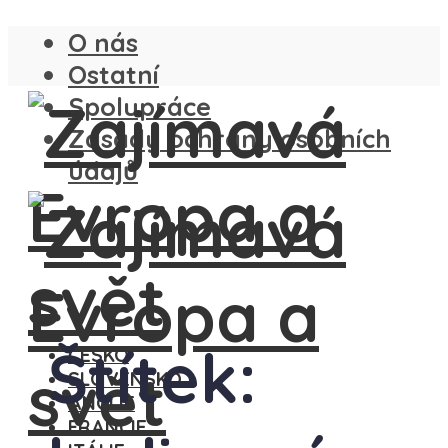
O nás
Ostatní
Spolupráce
Zásady ochrany osobních
údajů
Štítek:
ČESKO
SLOVENSKO
ANGLIE
FRANCIE