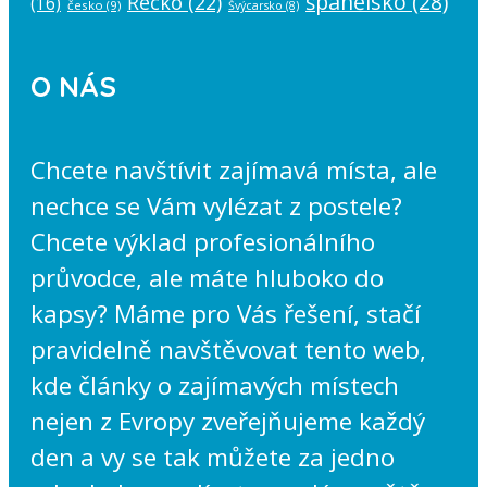
španělsko
(28)
Řecko
(22)
(16)
česko
(9)
Švýcarsko
(8)
O NÁS
Chcete navštívit zajímavá místa, ale
nechce se Vám vylézat z postele?
Chcete výklad profesionálního
průvodce, ale máte hluboko do
kapsy? Máme pro Vás řešení, stačí
pravidelně navštěvovat tento web,
kde články o zajímavých místech
nejen z Evropy zveřejňujeme každý
den a vy se tak můžete za jedno