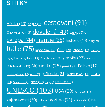
ŠTÍTKY
cestování
(91)
Afrika
(20)
Anglie
(11)
dovolená
(49)
Egypt
(16)
Chorvatsko
(13)
evropa
(44)
Francie
(35)
historie
(17)
hory
(9)
Itálie
(75)
jídlo
(15)
japonsko
(12)
letadlo
(12)
Londýn
moře
(23)
Maďarsko
(14)
léto
(12)
nemoc
(9)
lyžování
(9)
Německo
(25)
Polsko
(17)
(11)
Norsko
(12)
památky
(8)
příroda
(21)
Rakousko
(13)
Rusko
Portugalsko
(10)
poušť
(9)
tradice
(13)
(11)
smrt
(12)
tipy
(9)
Slovensko
(8)
UNESCO
(103)
USA
(29)
vánoce
(11)
zima
(21)
zajímavosti
(20)
Čína
zdraví
(10)
zvířata
(9)