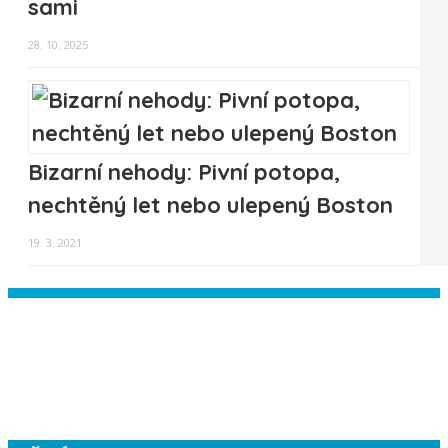
sami
28. 10. 2025
Bizarní nehody: Pivní potopa,
nechtěný let nebo ulepený Boston
19. 3. 2021
Instagram has returned empty data.
Please authorize your Instagram
account in the
plugin settings
.