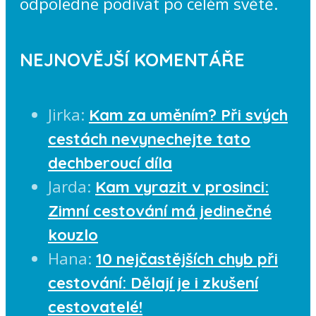
odpoledne podívat po celém světě.
NEJNOVĚJŠÍ KOMENTÁŘE
Jirka
:
Kam za uměním? Při svých
cestách nevynechejte tato
dechberoucí díla
Jarda
:
Kam vyrazit v prosinci:
Zimní cestování má jedinečné
kouzlo
Hana
:
10 nejčastějších chyb při
cestování: Dělají je i zkušení
cestovatelé!