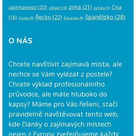
zima
(21)
zajímavosti
(20)
Čína
zdraví
(10)
zvířata
(9)
španělsko
(28)
Řecko
(22)
(16)
česko
(9)
Švýcarsko
(8)
O NÁS
Chcete navštívit zajímavá místa, ale
nechce se Vám vylézat z postele?
Chcete výklad profesionálního
průvodce, ale máte hluboko do
kapsy? Máme pro Vás řešení, stačí
pravidelně navštěvovat tento web,
kde články o zajímavých místech
nejen z Evropy zveřejňujeme každý