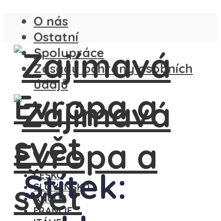
O nás
Ostatní
Spolupráce
Zásady ochrany osobních
údajů
Štítek:
ČESKO
SLOVENSKO
ANGLIE
FRANCIE