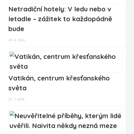
Netradiční hotely: V ledu nebo v
letadle – zážitek to každopádně
bude
29. 4. 2024
Vatikán, centrum křesťanského
světa
23. 7. 2018