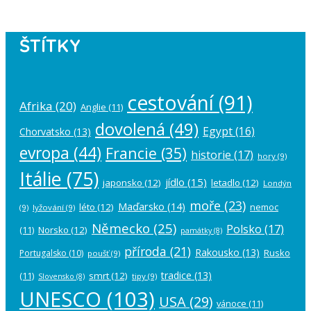
ŠTÍTKY
cestování
(91)
Afrika
(20)
Anglie
(11)
dovolená
(49)
Egypt
(16)
Chorvatsko
(13)
evropa
(44)
Francie
(35)
historie
(17)
hory
(9)
Itálie
(75)
jídlo
(15)
japonsko
(12)
letadlo
(12)
Londýn
moře
(23)
Maďarsko
(14)
léto
(12)
nemoc
(9)
lyžování
(9)
Německo
(25)
Polsko
(17)
(11)
Norsko
(12)
památky
(8)
příroda
(21)
Rakousko
(13)
Rusko
Portugalsko
(10)
poušť
(9)
tradice
(13)
(11)
smrt
(12)
tipy
(9)
Slovensko
(8)
UNESCO
(103)
USA
(29)
vánoce
(11)