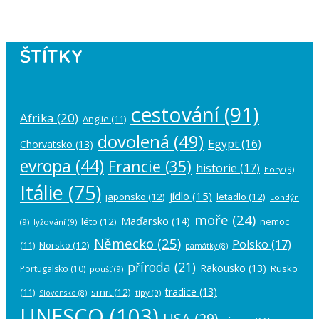
ŠTÍTKY
cestování
(91)
Afrika
(20)
Anglie
(11)
dovolená
(49)
Egypt
(16)
Chorvatsko
(13)
evropa
(44)
Francie
(35)
historie
(17)
hory
(9)
Itálie
(75)
jídlo
(15)
japonsko
(12)
letadlo
(12)
Londýn
moře
(24)
Maďarsko
(14)
léto
(12)
nemoc
(9)
lyžování
(9)
Německo
(25)
Polsko
(17)
(11)
Norsko
(12)
památky
(8)
příroda
(21)
Rakousko
(13)
Rusko
Portugalsko
(10)
poušť
(9)
tradice
(13)
(11)
smrt
(12)
tipy
(9)
Slovensko
(8)
UNESCO
(103)
USA
(29)