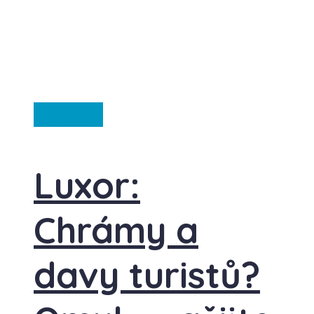
Ze světa
Luxor:
Chrámy a
davy turistů?