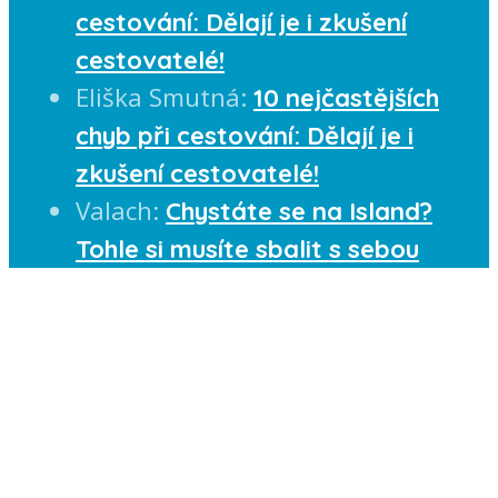
cestování: Dělají je i zkušení
cestovatelé!
Eliška Smutná
:
10 nejčastějších
chyb při cestování: Dělají je i
zkušení cestovatelé!
Valach
:
Chystáte se na Island?
Tohle si musíte sbalit s sebou