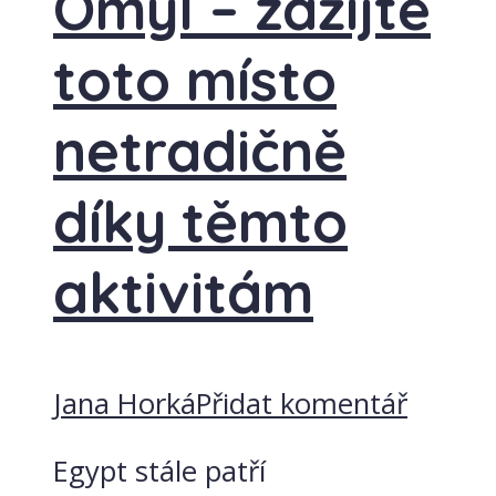
Omyl – zažijte
toto místo
netradičně
díky těmto
aktivitám
Jana Horká
Přidat komentář
Egypt stále patří