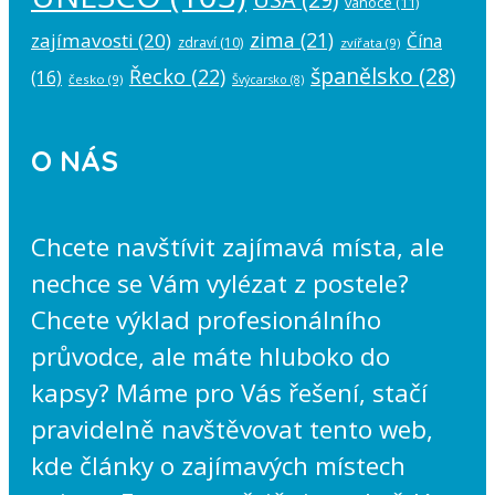
vánoce
(11)
zima
(21)
zajímavosti
(20)
Čína
zdraví
(10)
zvířata
(9)
španělsko
(28)
Řecko
(22)
(16)
česko
(9)
Švýcarsko
(8)
O NÁS
Chcete navštívit zajímavá místa, ale
nechce se Vám vylézat z postele?
Chcete výklad profesionálního
průvodce, ale máte hluboko do
kapsy? Máme pro Vás řešení, stačí
pravidelně navštěvovat tento web,
kde články o zajímavých místech