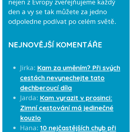
nejen z Evropy zveřejňujeme každý
den a vy se tak můžete za jedno
odpoledne podívat po celém světě.
NEJNOVĚJŠÍ KOMENTÁŘE
Jirka
:
Kam za uměním? Při svých
cestách nevynechejte tato
dechberoucí díla
Jarda
:
Kam vyrazit v prosinci:
Zimní cestování má jedinečné
kouzlo
Hana
:
10 nejčastějších chyb při