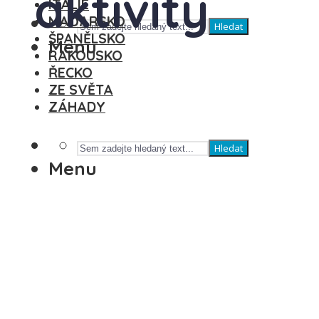
aktivity
ITÁLIE
MAĎARSKO
Hledat
ŠPANĚLSKO
Menu
RAKOUSKO
ŘECKO
ZE SVĚTA
ZÁHADY
Hledat
Menu