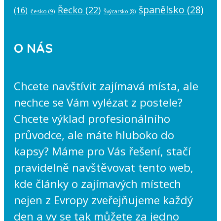
španělsko
(28)
Řecko
(22)
(16)
česko
(9)
Švýcarsko
(8)
O NÁS
Chcete navštívit zajímavá místa, ale
nechce se Vám vylézat z postele?
Chcete výklad profesionálního
průvodce, ale máte hluboko do
kapsy? Máme pro Vás řešení, stačí
pravidelně navštěvovat tento web,
kde články o zajímavých místech
nejen z Evropy zveřejňujeme každý
den a vy se tak můžete za jedno