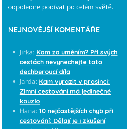
odpoledne podívat po celém světě.
NEJNOVĚJŠÍ KOMENTÁŘE
Jirka
:
Kam za uměním? Při svých
cestách nevynechejte tato
dechberoucí díla
Jarda
:
Kam vyrazit v prosinci:
Zimní cestování má jedinečné
kouzlo
Hana
:
10 nejčastějších chyb při
cestování: Dělají je i zkušení