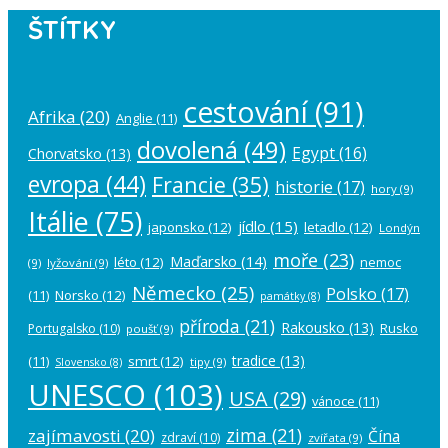
ŠTÍTKY
cestování
(91)
Afrika
(20)
Anglie
(11)
dovolená
(49)
Egypt
(16)
Chorvatsko
(13)
evropa
(44)
Francie
(35)
historie
(17)
hory
(9)
Itálie
(75)
jídlo
(15)
japonsko
(12)
letadlo
(12)
Londýn
moře
(23)
Maďarsko
(14)
léto
(12)
nemoc
(9)
lyžování
(9)
Německo
(25)
Polsko
(17)
(11)
Norsko
(12)
památky
(8)
příroda
(21)
Rakousko
(13)
Rusko
Portugalsko
(10)
poušť
(9)
tradice
(13)
(11)
smrt
(12)
tipy
(9)
Slovensko
(8)
UNESCO
(103)
USA
(29)
vánoce
(11)
zima
(21)
zajímavosti
(20)
Čína
zdraví
(10)
zvířata
(9)