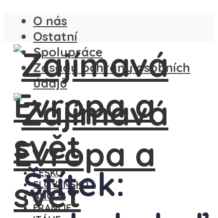
O nás
Ostatní
Spolupráce
Zásady ochrany osobních
údajů
Štítek:
ČESKO
SLOVENSKO
ANGLIE
FRANCIE