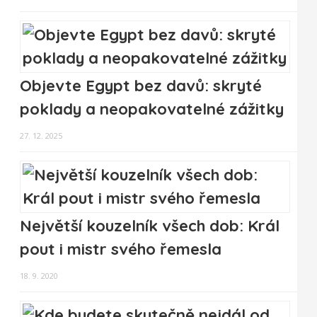
Objevte Egypt bez davů: skryté
poklady a neopakovatelné zážitky
27. 12. 2025
Největší kouzelník všech dob: Král
pout i mistr svého řemesla
18. 9. 2020