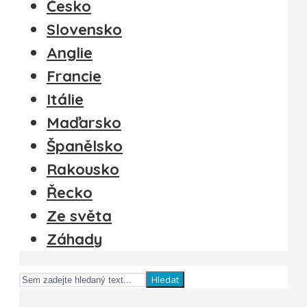
Česko
Slovensko
Anglie
Francie
Itálie
Maďarsko
Španělsko
Rakousko
Řecko
Ze světa
Záhady
Hledat