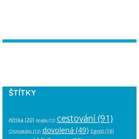
Instagram has returned empty data.
Please authorize your Instagram
account in the
plugin settings
.
ŠTÍTKY
cestování
(91)
Afrika
(20)
Anglie
(11)
dovolená
(49)
Egypt
(16)
Chorvatsko
(13)