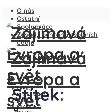
O nás
Ostatní
Spolupráce
Zásady ochrany osobních
údajů
Štítek:
ČESKO
SLOVENSKO
ANGLIE
FRANCIE