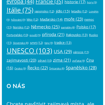
evropa
(44)
Francie
(35)
historie
(17)
hory
(9)
Itálie
(75)
jídlo
(15)
japonsko
(12)
letadlo
(12)
Londýn
moře
(23)
Maďarsko
(14)
léto
(12)
nemoc
(9)
lyžování
(9)
Německo
(25)
Polsko
(17)
(11)
Norsko
(12)
památky
(8)
příroda
(21)
Rakousko
(13)
Rusko
Portugalsko
(10)
poušť
(9)
tradice
(13)
(11)
smrt
(12)
tipy
(9)
Slovensko
(8)
UNESCO
(103)
USA
(29)
vánoce
(11)
zima
(21)
zajímavosti
(20)
Čína
zdraví
(10)
zvířata
(9)
španělsko
(28)
Řecko
(22)
(16)
česko
(9)
Švýcarsko
(8)
O NÁS
Chcete navštívit zajímavá místa, ale