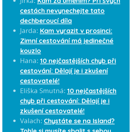
Jirka
:
Kam za uměním? Při svých
cestách nevynechejte tato
dechberoucí díla
Jarda
:
Kam vyrazit v prosinci:
Zimní cestování má jedinečné
kouzlo
Hana
:
10 nejčastějších chyb při
cestování: Dělají je i zkušení
cestovatelé!
Eliška Smutná
:
10 nejčastějších
chyb při cestování: Dělají je i
zkušení cestovatelé!
Valach
:
Chystáte se na Island?
Tohle si musíte sbalit s sebou