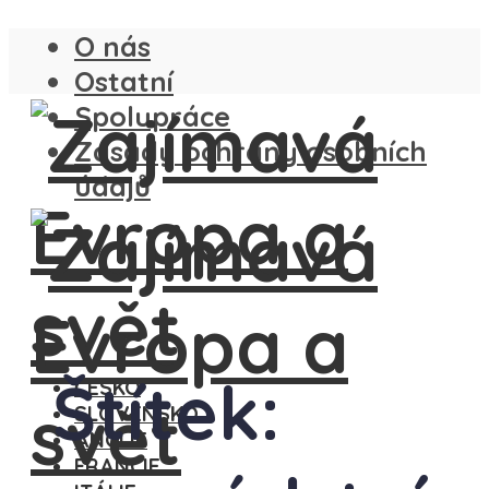
O nás
Ostatní
Spolupráce
Zásady ochrany osobních
údajů
Štítek:
ČESKO
SLOVENSKO
ANGLIE
FRANCIE