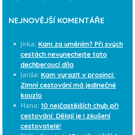
NEJNOVĚJŠÍ KOMENTÁŘE
Jirka
:
Kam za uměním? Při svých
cestách nevynechejte tato
dechberoucí díla
Jarda
:
Kam vyrazit v prosinci:
Zimní cestování má jedinečné
kouzlo
Hana
:
10 nejčastějších chyb při
cestování: Dělají je i zkušení
cestovatelé!