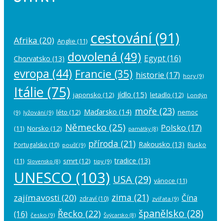
cestování
(91)
Afrika
(20)
Anglie
(11)
dovolená
(49)
Egypt
(16)
Chorvatsko
(13)
evropa
(44)
Francie
(35)
historie
(17)
hory
(9)
Itálie
(75)
jídlo
(15)
japonsko
(12)
letadlo
(12)
Londýn
moře
(23)
Maďarsko
(14)
léto
(12)
nemoc
(9)
lyžování
(9)
Německo
(25)
Polsko
(17)
(11)
Norsko
(12)
památky
(8)
příroda
(21)
Rakousko
(13)
Rusko
Portugalsko
(10)
poušť
(9)
tradice
(13)
(11)
smrt
(12)
tipy
(9)
Slovensko
(8)
UNESCO
(103)
USA
(29)
vánoce
(11)
zima
(21)
zajímavosti
(20)
Čína
zdraví
(10)
zvířata
(9)
španělsko
(28)
Řecko
(22)
(16)
česko
(9)
Švýcarsko
(8)