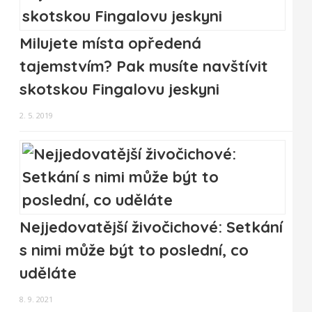
Milujete místa opředená
tajemstvím? Pak musíte navštívit
skotskou Fingalovu jeskyni
2. 5. 2019
Nejjedovatější živočichové: Setkání
s nimi může být to poslední, co
uděláte
8. 9. 2021