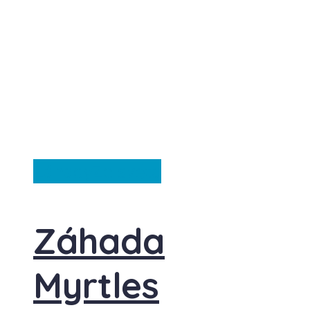
Záhady
Ze světa
Záhada
Myrtles