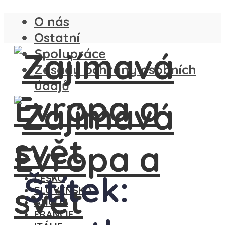
O nás
Ostatní
Spolupráce
Zásady ochrany osobních
údajů
Štítek:
ČESKO
SLOVENSKO
ANGLIE
FRANCIE