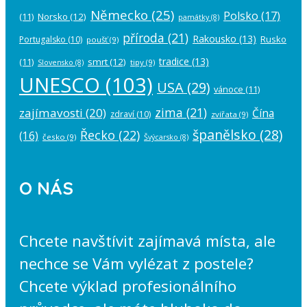
Německo
(25)
Polsko
(17)
(11)
Norsko
(12)
památky
(8)
příroda
(21)
Rakousko
(13)
Rusko
Portugalsko
(10)
poušť
(9)
tradice
(13)
(11)
smrt
(12)
tipy
(9)
Slovensko
(8)
UNESCO
(103)
USA
(29)
vánoce
(11)
zima
(21)
zajímavosti
(20)
Čína
zdraví
(10)
zvířata
(9)
španělsko
(28)
Řecko
(22)
(16)
česko
(9)
Švýcarsko
(8)
O NÁS
Chcete navštívit zajímavá místa, ale
nechce se Vám vylézat z postele?
Chcete výklad profesionálního