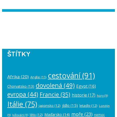
Instagram has returned empty data.
Please authorize your Instagram
account in the
plugin settings
.
ŠTÍTKY
cestování
(91)
Afrika
(20)
Anglie
(11)
dovolená
(49)
Egypt
(16)
Chorvatsko
(13)
evropa
(44)
Francie
(35)
historie
(17)
hory
(9)
Itálie
(75)
jídlo
(15)
japonsko
(12)
letadlo
(12)
Londýn
moře
(23)
Maďarsko
(14)
léto
(12)
nemoc
(9)
lyžování
(9)