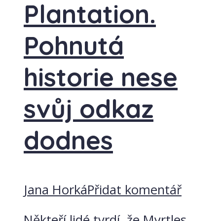
Plantation.
Pohnutá
historie nese
svůj odkaz
dodnes
Jana Horká
Přidat komentář
Někteří lidé tvrdí, že Myrtles