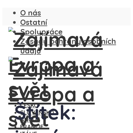
O nás
Ostatní
Spolupráce
Zásady ochrany osobních
údajů
Štítek:
ČESKO
SLOVENSKO
ANGLIE
FRANCIE