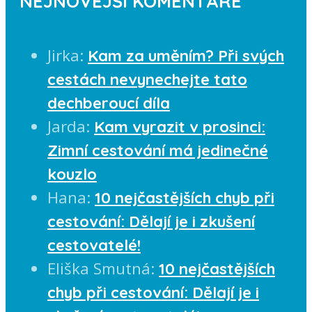
NEJNOVĚJŠÍ KOMENTÁŘE
Jirka
:
Kam za uměním? Při svých
cestách nevynechejte tato
dechberoucí díla
Jarda
:
Kam vyrazit v prosinci:
Zimní cestování má jedinečné
kouzlo
Hana
:
10 nejčastějších chyb při
cestování: Dělají je i zkušení
cestovatelé!
Eliška Smutná
:
10 nejčastějších
chyb při cestování: Dělají je i