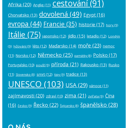
cestování
(91)
Afrika
(20)
Anglie
(11)
dovolená
(49)
Egypt
(16)
Chorvatsko
(13)
evropa
(44)
Francie
(35)
historie
(17)
hory
(9)
Itálie
(75)
jídlo
(15)
japonsko
(12)
letadlo
(12)
Londýn
moře
(23)
Maďarsko
(14)
léto
(12)
nemoc
(9)
lyžování
(9)
Německo
(25)
Polsko
(17)
(11)
Norsko
(12)
památky
(8)
příroda
(21)
Rakousko
(13)
Rusko
Portugalsko
(10)
poušť
(9)
tradice
(13)
(11)
smrt
(12)
tipy
(9)
Slovensko
(8)
UNESCO
(103)
USA
(29)
vánoce
(11)
zima
(21)
zajímavosti
(20)
Čína
zdraví
(10)
zvířata
(9)
španělsko
(28)
Řecko
(22)
(16)
česko
(9)
Švýcarsko
(8)
O NÁS