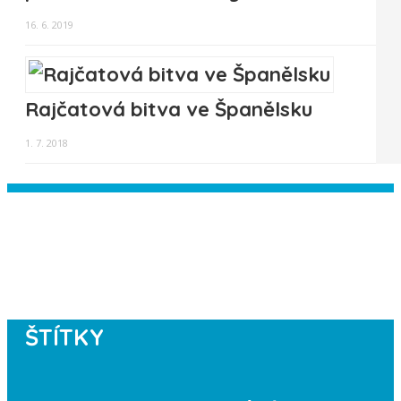
16. 6. 2019
Rajčatová bitva ve Španělsku
1. 7. 2018
Instagram has returned empty data.
Please authorize your Instagram
account in the
plugin settings
.
ŠTÍTKY