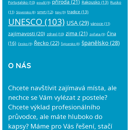
příroda
(21)
Rakousko
(13)
Rusko
Portugalsko
(10)
poušť
(9)
tradice
(13)
(11)
smrt
(12)
tipy
(9)
Slovensko
(8)
UNESCO
(103)
USA
(29)
vánoce
(11)
zima
(21)
zajímavosti
(20)
Čína
zdraví
(10)
zvířata
(9)
španělsko
(28)
Řecko
(22)
(16)
česko
(9)
Švýcarsko
(8)
O NÁS
Chcete navštívit zajímavá místa, ale
nechce se Vám vylézat z postele?
Chcete výklad profesionálního
průvodce, ale máte hluboko do
kapsy? Máme pro Vás řešení, stačí