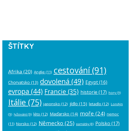
Instagram has returned empty data.
Please authorize your Instagram
account in the
plugin settings
.
ŠTÍTKY
cestování
(91)
Afrika
(20)
Anglie
(11)
dovolená
(49)
Egypt
(16)
Chorvatsko
(13)
evropa
(44)
Francie
(35)
historie
(17)
hory
(9)
Itálie
(75)
jídlo
(15)
japonsko
(12)
letadlo
(12)
Londýn
moře
(24)
Maďarsko
(14)
léto
(12)
nemoc
(9)
lyžování
(9)
Německo
(25)
Polsko
(17)
(11)
Norsko
(12)
památky
(8)