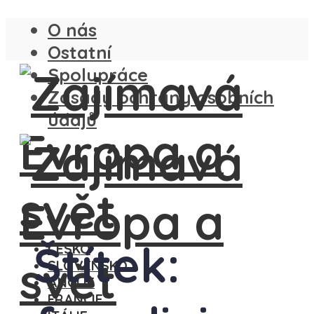
O nás
Ostatní
Spolupráce
Zásady ochrany osobních
údajů
Štítek:
ČESKO
SLOVENSKO
ANGLIE
FRANCIE