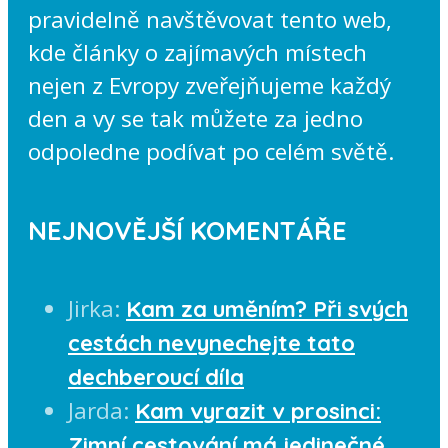
pravidelně navštěvovat tento web,
kde články o zajímavých místech
nejen z Evropy zveřejňujeme každý
den a vy se tak můžete za jedno
odpoledne podívat po celém světě.
NEJNOVĚJŠÍ KOMENTÁŘE
Jirka
:
Kam za uměním? Při svých
cestách nevynechejte tato
dechberoucí díla
Jarda
:
Kam vyrazit v prosinci:
Zimní cestování má jedinečné