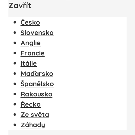
Zavřít
Česko
Slovensko
Anglie
Francie
Itálie
Maďarsko
Španělsko
Rakousko
Řecko
Ze světa
Záhady