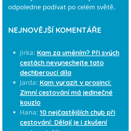
odpoledne podívat po celém světě.
NEJNOVĚJŠÍ KOMENTÁŘE
Jirka
:
Kam za uměním? Při svých
cestách nevynechejte tato
dechberoucí díla
Jarda
:
Kam vyrazit v prosinci:
Zimní cestování má jedinečné
kouzlo
Hana
:
10 nejčastějších chyb při
cestování: Dělají je i zkušení