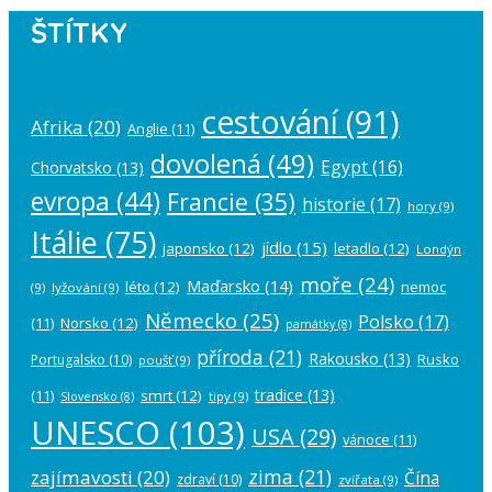
ŠTÍTKY
cestování
(91)
Afrika
(20)
Anglie
(11)
dovolená
(49)
Egypt
(16)
Chorvatsko
(13)
evropa
(44)
Francie
(35)
historie
(17)
hory
(9)
Itálie
(75)
jídlo
(15)
japonsko
(12)
letadlo
(12)
Londýn
moře
(24)
Maďarsko
(14)
léto
(12)
nemoc
(9)
lyžování
(9)
Německo
(25)
Polsko
(17)
(11)
Norsko
(12)
památky
(8)
příroda
(21)
Rakousko
(13)
Rusko
Portugalsko
(10)
poušť
(9)
tradice
(13)
(11)
smrt
(12)
tipy
(9)
Slovensko
(8)
UNESCO
(103)
USA
(29)
vánoce
(11)
zima
(21)
zajímavosti
(20)
Čína
zdraví
(10)
zvířata
(9)