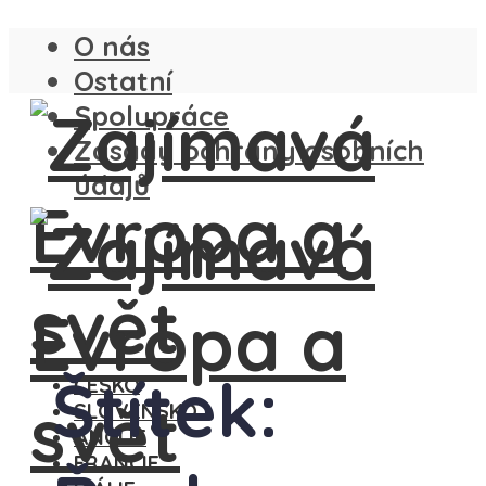
O nás
Ostatní
Spolupráce
Zásady ochrany osobních
údajů
Štítek:
ČESKO
SLOVENSKO
ANGLIE
FRANCIE