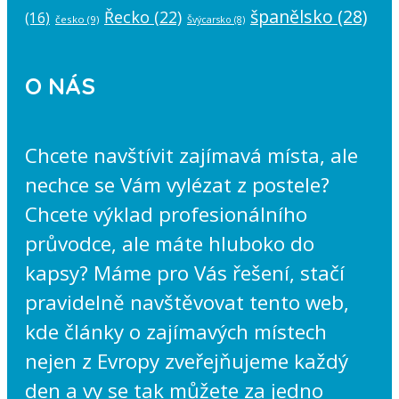
španělsko
(28)
Řecko
(22)
(16)
česko
(9)
Švýcarsko
(8)
O NÁS
Chcete navštívit zajímavá místa, ale
nechce se Vám vylézat z postele?
Chcete výklad profesionálního
průvodce, ale máte hluboko do
kapsy? Máme pro Vás řešení, stačí
pravidelně navštěvovat tento web,
kde články o zajímavých místech
nejen z Evropy zveřejňujeme každý
den a vy se tak můžete za jedno