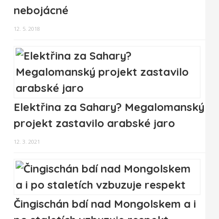
nebojácné
12. 5. 2018
Elektřina za Sahary? Megalomanský
projekt zastavilo arabské jaro
12. 3. 2021
Čingischán bdí nad Mongolskem a i