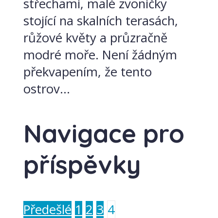
střechami, malé zvoničky
stojící na skalních terasách,
růžové květy a průzračně
modré moře. Není žádným
překvapením, že tento
ostrov...
Navigace pro
příspěvky
Předešlé
1
2
3
4