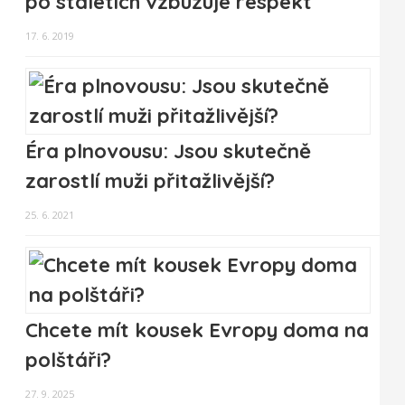
po staletích vzbuzuje respekt
17. 6. 2019
Éra plnovousu: Jsou skutečně
zarostlí muži přitažlivější?
25. 6. 2021
Chcete mít kousek Evropy doma na
polštáři?
27. 9. 2025